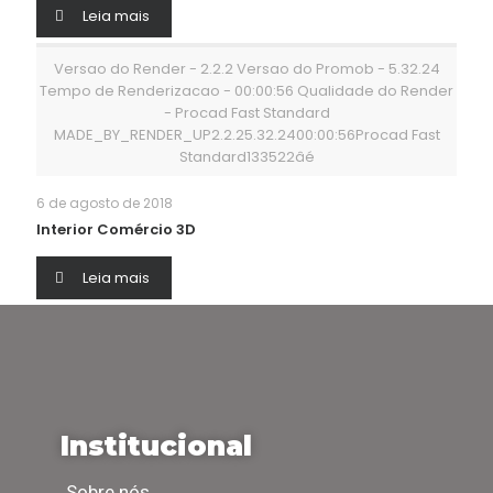
Leia mais
Versao do Render - 2.2.2 Versao do Promob - 5.32.24
Tempo de Renderizacao - 00:00:56 Qualidade do Render
- Procad Fast Standard
MADE_BY_RENDER_UP2.2.25.32.2400:00:56Procad Fast
Standard133522âé
6 de agosto de 2018
Interior Comércio 3D
Leia mais
Institucional
Sobre nós