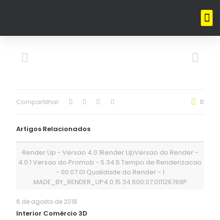
Compartilhar
0
Artigos Relacionados
Render Up - Versao 4.0.1Render UpVersao do Render -
4.0.1 Versao do Promob - 5.34.5 Tempo de Renderizacao
- 00:07:01 Qualidade do Render - 1
MADE_BY_RENDER_UP4.0.15.34.500:07:011126769P
6 de agosto de 2018
Interior Comércio 3D