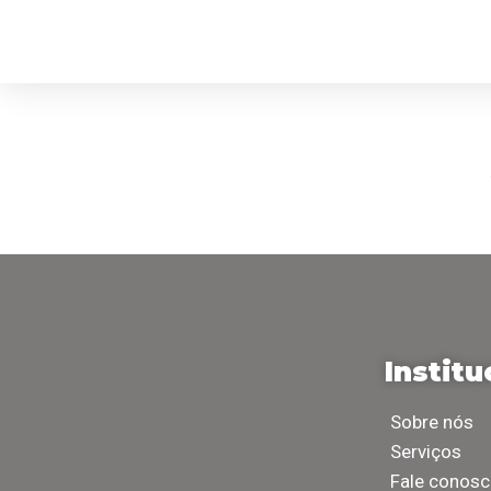
Salas de Estar 3D
Salas de Estar 3D
Institu
Sobre nós
Serviços
Fale conos