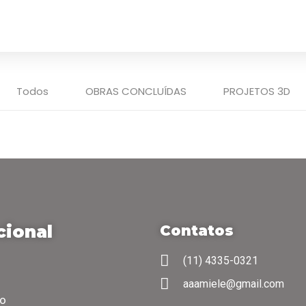
OBRAS ENTREGUES
PROJETOS 3D
SERVI
Todos
OBRAS CONCLUÍDAS
PROJETOS 3D
Salas de Estar 3D
Salas de Estar 3
Salas de Estar 3D
Salas de Estar 3
cional
Contatos
(11) 4335-0321
aaamiele@gmail.com
co