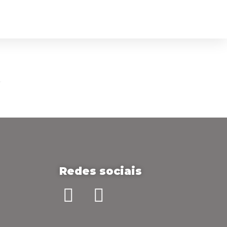
ÇOS
SOBRE
FALE CONOSCO
ORÇAMENTO
D
Salas de Estar 3D
D
Redes sociais