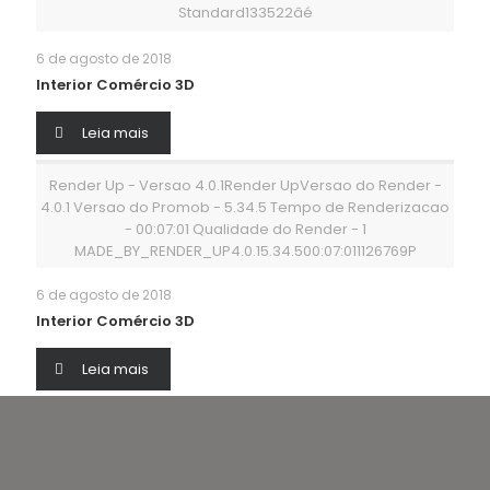
Standard133522âé
6 de agosto de 2018
Interior Comércio 3D
Leia mais
Render Up - Versao 4.0.1Render UpVersao do Render -
4.0.1 Versao do Promob - 5.34.5 Tempo de Renderizacao
- 00:07:01 Qualidade do Render - 1
MADE_BY_RENDER_UP4.0.15.34.500:07:011126769P
6 de agosto de 2018
Interior Comércio 3D
Leia mais