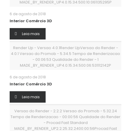
MADE_BY_RENDER_UP4.0.15.34.500:10:061135295P
6 de agosto de 2018
Interior Comércio 3D
Leia mais
Render Up - Versao 4.0.1Render UpVersao do Render -
4.0.1 Versao do Promob - 5.34.5 Tempo de Renderizacao
- 00:06:53 Qualidade do Render - 1
MADE_BY_RENDER_UP4.0.15.34.500:06:531112142P
6 de agosto de 2018
Interior Comércio 3D
Leia mais
Versao do Render - 2.2.2 Versao do Promob - 5.32.24
Tempo de Renderizacao - 00:00:56 Qualidade do Render
- Procad Fast Standard
MADE_BY_RENDER_UP2.2.25.32.2400:00:56Procad Fast