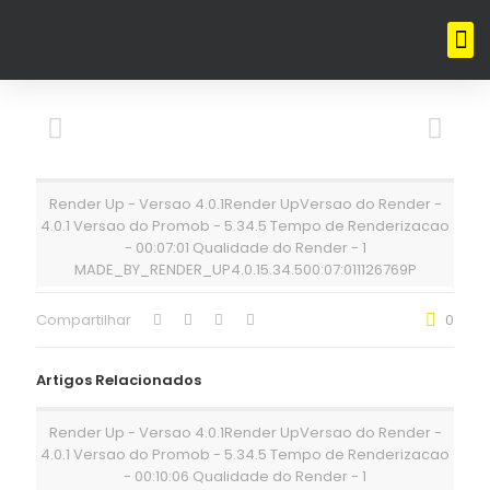
Render Up - Versao 4.0.1Render UpVersao do Render -
4.0.1 Versao do Promob - 5.34.5 Tempo de Renderizacao
- 00:07:01 Qualidade do Render - 1
MADE_BY_RENDER_UP4.0.15.34.500:07:011126769P
Compartilhar
0
Artigos Relacionados
Render Up - Versao 4.0.1Render UpVersao do Render -
4.0.1 Versao do Promob - 5.34.5 Tempo de Renderizacao
- 00:10:06 Qualidade do Render - 1