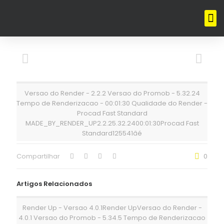
Versao do Render - 2.2.2 Versao do Promob - 5.32.24
Tempo de Renderizacao - 00:01:30 Qualidade do Render -
Procad Fast Standard
MADE_BY_RENDER_UP2.2.25.32.2400:01:30Procad Fast
Standard125541âé
Compartilhar
0
Artigos Relacionados
Render Up - Versao 4.0.1Render UpVersao do Render -
4.0.1 Versao do Promob - 5.34.5 Tempo de Renderizacao