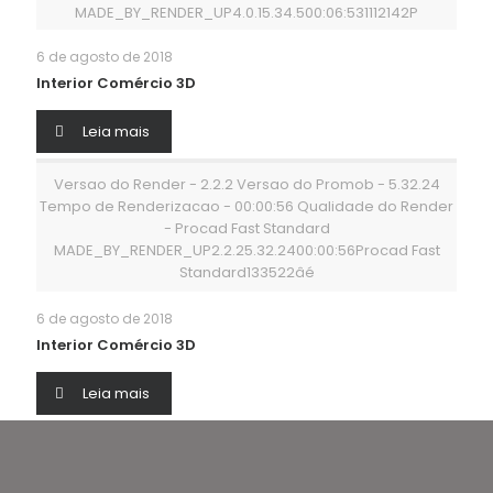
MADE_BY_RENDER_UP4.0.15.34.500:06:531112142P
6 de agosto de 2018
Interior Comércio 3D
Leia mais
Versao do Render - 2.2.2 Versao do Promob - 5.32.24
Tempo de Renderizacao - 00:00:56 Qualidade do Render
- Procad Fast Standard
MADE_BY_RENDER_UP2.2.25.32.2400:00:56Procad Fast
Standard133522âé
6 de agosto de 2018
Interior Comércio 3D
Leia mais