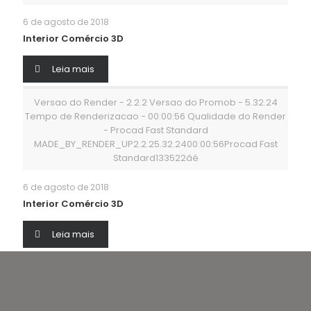
6 de agosto de 2018
Interior Comércio 3D
Leia mais
Versao do Render - 2.2.2 Versao do Promob - 5.32.24
Tempo de Renderizacao - 00:00:56 Qualidade do Render
- Procad Fast Standard
MADE_BY_RENDER_UP2.2.25.32.2400:00:56Procad Fast
Standard133522âé
6 de agosto de 2018
Interior Comércio 3D
Leia mais