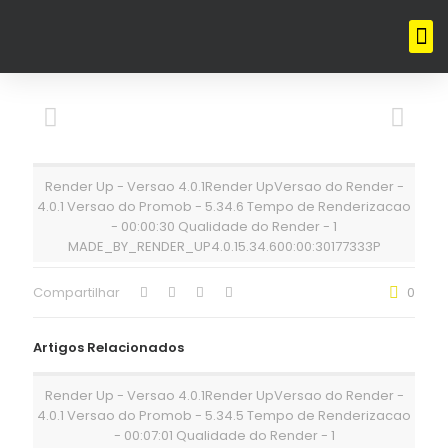
Render Up - Versao 4.0.1Render UpVersao do Render -
4.0.1 Versao do Promob - 5.34.6 Tempo de Renderizacao
- 00:00:30 Qualidade do Render - 1
MADE_BY_RENDER_UP4.0.15.34.600:00:30177333P
Compartilhar
0
Artigos Relacionados
Render Up - Versao 4.0.1Render UpVersao do Render -
4.0.1 Versao do Promob - 5.34.5 Tempo de Renderizacao
- 00:07:01 Qualidade do Render - 1