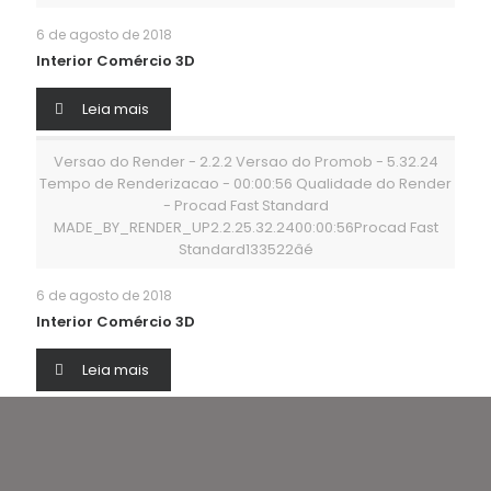
6 de agosto de 2018
Interior Comércio 3D
Leia mais
Versao do Render - 2.2.2 Versao do Promob - 5.32.24
Tempo de Renderizacao - 00:00:56 Qualidade do Render
- Procad Fast Standard
MADE_BY_RENDER_UP2.2.25.32.2400:00:56Procad Fast
Standard133522âé
6 de agosto de 2018
Interior Comércio 3D
Leia mais