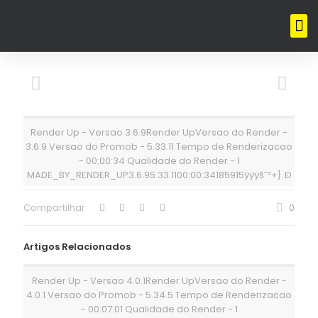
Render Up - Versao 3.6.9Render UpVersao do Render -
3.6.9 Versao do Promob - 5.33.11 Tempo de Renderizacao
- 00:00:34 Qualidade do Render - 1
MADE_BY_RENDER_UP3.6.95.33.1100:00:34185915ÿÿÿš¯²+}.Ð
Compartilhar
0
Artigos Relacionados
Render Up - Versao 4.0.1Render UpVersao do Render -
4.0.1 Versao do Promob - 5.34.5 Tempo de Renderizacao
- 00:07:01 Qualidade do Render - 1