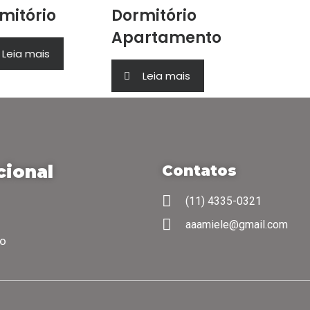
mitório
Dormitório
Apartamento
Leia mais
Leia mais
cional
Contatos
(11) 4335-0321
aaamiele@gmail.com
co