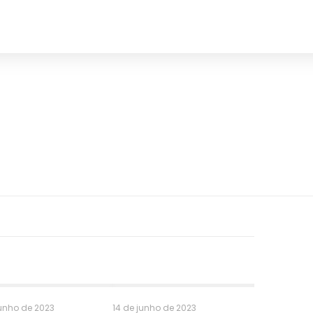
OBRAS ENTREGUES
PROJETOS 3D
SERVI
junho de 2023
14 de junho de 2023