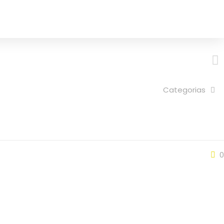
ÇOS
SOBRE
FALE CONOSCO
ORÇAMENTO
Categorias
0